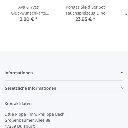
Ava & Yves
Konges Sløjd 3er Set
Glückwunschkarte
Tauchspielzeug Dino
G
Elefant " Hurra
Ge
2,80 €
*
23,95 €
*
Zwillinge"
Informationen
Gesetzliche Informationen
Kontaktdaten
Little Pippa - Inh. Philippa Bach
Großenbaumer Allee 88
47269 Duisburg