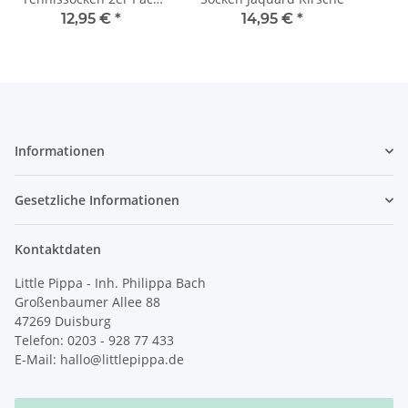
Pearl Blue
12,95 €
*
14,95 €
*
Informationen
Gesetzliche Informationen
Kontaktdaten
Little Pippa - Inh. Philippa Bach
Großenbaumer Allee 88
47269 Duisburg
Telefon: 0203 - 928 77 433
E-Mail: hallo@littlepippa.de