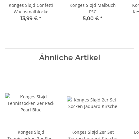
Konges Sløjd Confetti
Konges Sløjd Malbuch
Kon
Wachsmalblöcke
FSC
Key
13,99 €
*
5,00 €
*
Ähnliche Artikel
Konges Sløjd
Konges Sløjd 2er Set
Lo
Tennissocken 2er Pack
Socken Jaquard Kirsche