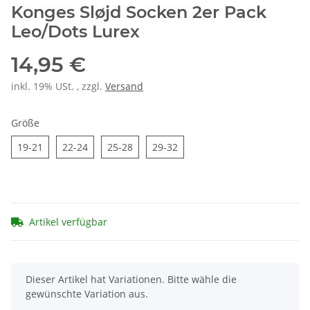
Konges Sløjd Socken 2er Pack
Leo/Dots Lurex
14,95 €
inkl. 19% USt. , zzgl.
Versand
Größe
19-21
22-24
25-28
29-32
19-21
22-24
25-28
29-32
Artikel verfügbar
x
Dieser Artikel hat Variationen. Bitte wähle die
gewünschte Variation aus.