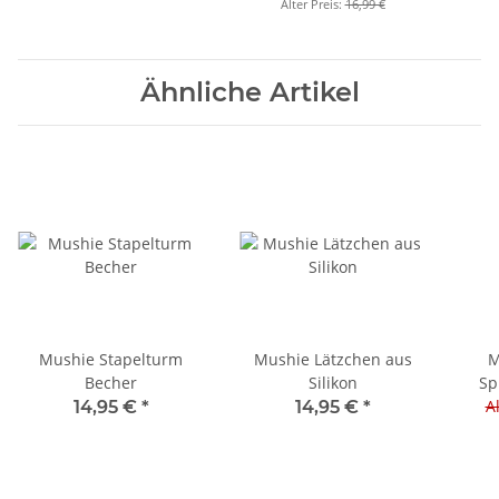
Alter Preis:
16,99 €
Ähnliche Artikel
Mushie Stapelturm
Mushie Lätzchen aus
M
Becher
Silikon
Sp
Al
14,95 €
*
14,95 €
*