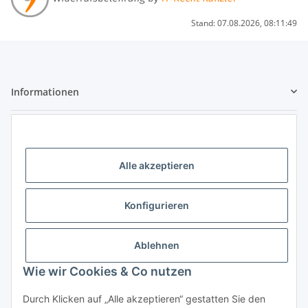
Stand: 07.08.2026, 08:11:49
Informationen
Gesetzliche Informationen
Kontaktdaten
Alle akzeptieren
Little Pippa - Inh. Philippa Bach
Großenbaumer Allee 88
Konfigurieren
47269 Duisburg
Telefon: 0203 - 928 77 433
Ablehnen
E-Mail: hallo@littlepippa.de
Wie wir Cookies & Co nutzen
Vertrag widerrufen
Durch Klicken auf „Alle akzeptieren“ gestatten Sie den