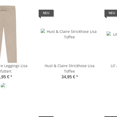
NEU
NEU
re Leggings Lisa
Hust & Claire Strickhose Lisa
Lil
füttert
Toffee
,95 €
*
34,95 €
*
Biscuit