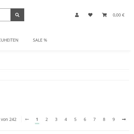
0,00 €
EUHEITEN
SALE %
0 von 242
1
2
3
4
5
6
7
8
9