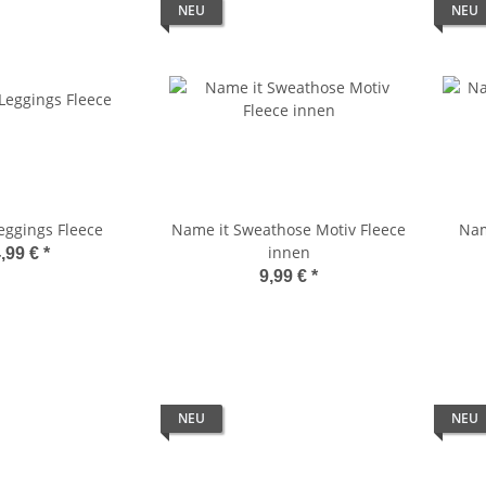
NEU
NEU
eggings Fleece
Name it Sweathose Motiv Fleece
Nam
innen
,99 €
*
9,99 €
*
NEU
NEU