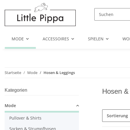
Zum Hauptinhalt springen
Zur Suche springen
Zum Menü springen
MODE
ACCESSOIRES
SPIELEN
WO
Startseite
Mode
Hosen & Leggings
Hosen &
Kategorien
Mode
Sortierung
Pullover & Shirts
Socken & Strumpfhosen