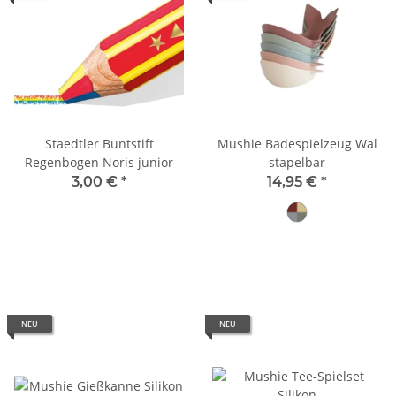
Staedtler Buntstift
Mushie Badespielzeug Wal
Regenbogen Noris junior
stapelbar
3,00 €
*
14,95 €
*
Retro
NEU
NEU