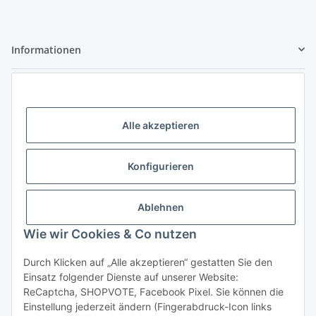
Informationen
Gesetzliche Informationen
Kontaktdaten
Alle akzeptieren
Little Pippa - Inh. Philippa Bach
Großenbaumer Allee 88
Konfigurieren
47269 Duisburg
Telefon: 0203 - 928 77 433
Ablehnen
E-Mail: hallo@littlepippa.de
Wie wir Cookies & Co nutzen
Vertrag widerrufen
Durch Klicken auf „Alle akzeptieren“ gestatten Sie den
Einsatz folgender Dienste auf unserer Website:
ReCaptcha, SHOPVOTE, Facebook Pixel. Sie können die
Einstellung jederzeit ändern (Fingerabdruck-Icon links