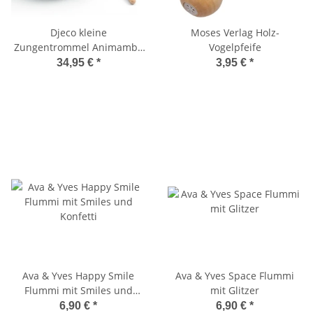
Djeco kleine
Moses Verlag Holz-
Zungentrommel Animambo
Vogelpfeife
blau
34,95 €
*
3,95 €
*
Ava & Yves Happy Smile
Ava & Yves Space Flummi
Flummi mit Smiles und
mit Glitzer
Konfetti
6,90 €
*
6,90 €
*