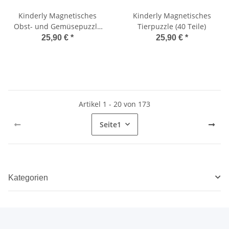
Kinderly Magnetisches
Kinderly Magnetisches
Obst- und Gemüsepuzzle
Tierpuzzle (40 Teile)
(40-teilig)
25,90 €
*
25,90 €
*
Artikel 1 - 20 von 173
Seite
1
Kategorien