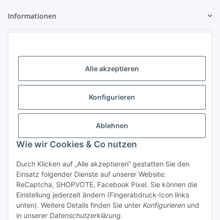
Informationen
Gesetzliche Informationen
Kontaktdaten
Alle akzeptieren
Little Pippa - Inh. Philippa Bach
Großenbaumer Allee 88
Konfigurieren
47269 Duisburg
Telefon: 0203 - 928 77 433
Ablehnen
E-Mail: hallo@littlepippa.de
Wie wir Cookies & Co nutzen
Vertrag widerrufen
Durch Klicken auf „Alle akzeptieren“ gestatten Sie den
Einsatz folgender Dienste auf unserer Website:
ReCaptcha, SHOPVOTE, Facebook Pixel. Sie können die
Einstellung jederzeit ändern (Fingerabdruck-Icon links
unten). Weitere Details finden Sie unter
Konfigurieren
und
in unserer
Datenschutzerklärung
.
* Alle Preise inkl. gesetzlicher USt., zzgl.
Versand