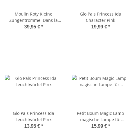
Moulin Roty Kleine
Glo Pals Princess Ida
Zungentrommel Dans la
Character Pink
Jungle
39,95 €
*
19,99 €
*
Glo Pals Princess Ida
Petit Boum Magic Lamp
Leuchtwürfel Pink
magische Lampe für
Sensorikflaschen
13,95 €
*
15,99 €
*