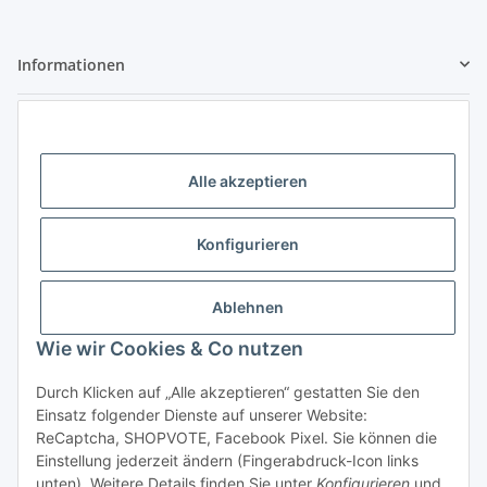
Informationen
Gesetzliche Informationen
Kontaktdaten
Alle akzeptieren
Little Pippa - Inh. Philippa Bach
Großenbaumer Allee 88
Konfigurieren
47269 Duisburg
Telefon: 0203 - 928 77 433
Ablehnen
E-Mail: hallo@littlepippa.de
Wie wir Cookies & Co nutzen
Vertrag widerrufen
Durch Klicken auf „Alle akzeptieren“ gestatten Sie den
Einsatz folgender Dienste auf unserer Website:
ReCaptcha, SHOPVOTE, Facebook Pixel. Sie können die
Einstellung jederzeit ändern (Fingerabdruck-Icon links
unten). Weitere Details finden Sie unter
Konfigurieren
und