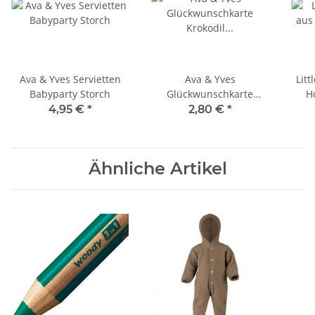
Ava & Yves Servietten
Ava & Yves
Litt
Babyparty Storch
Glückwunschkarte
H
Krokodil
4,95 €
*
2,80 €
*
'Geburtstagskind'
Ähnliche Artikel