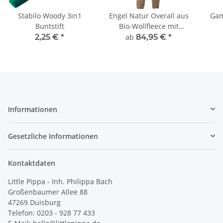
Stabilo Woody 3in1
Engel Natur Overall aus
Gam
Buntstift
Bio-Wollfleece mit
Kapuze
2,25 €
*
ab
84,95 €
*
Informationen
Gesetzliche Informationen
Kontaktdaten
Little Pippa - Inh. Philippa Bach
Großenbaumer Allee 88
47269 Duisburg
Telefon: 0203 - 928 77 433