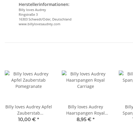
Herstellerinformationen:
Billy loves Audrey
Ringstraße 3
16303 Schwedt/Oder, Deutschland
www.billylovesaudrey.com
Billy loves Audrey Apfel
Billy loves Audrey
Bill
Zauberstab
Haarspangen Royal
Span
Pomegranate
Carriage
10,00 €
*
8,95 €
*