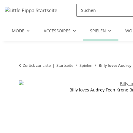
Zum Hauptinhalt springen
Zur Suche springen
Zum Menü springen
MODE
ACCESSOIRES
SPIELEN
WO
Zurück zur Liste
Startseite
Spielen
Billy loves Audrey
Billy loves Audrey Feen Krone B