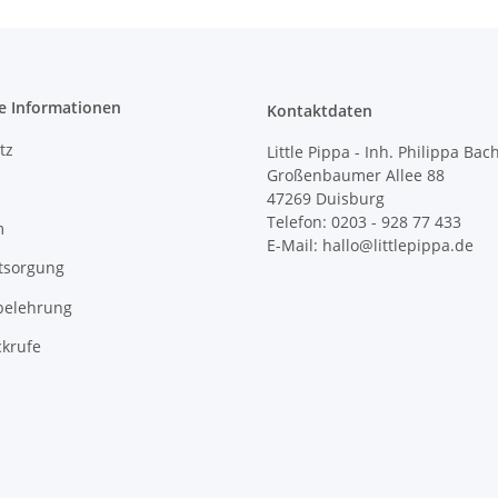
e Informationen
Kontaktdaten
tz
Little Pippa - Inh. Philippa Bac
Großenbaumer Allee 88
47269 Duisburg
Telefon: 0203 - 928 77 433
m
E-Mail: hallo@littlepippa.de
tsorgung
belehrung
ckrufe