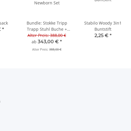
sack
Bundle: Stokke Tripp
Stabilo Woody 3in1
Trapp Stuhl Buche +
Buntstift
€
*
Alter Preis: 388,00 €
Newborn Set
2,25 €
*
ab
343,00 €
*
Alter Preis:
388,00 €
h