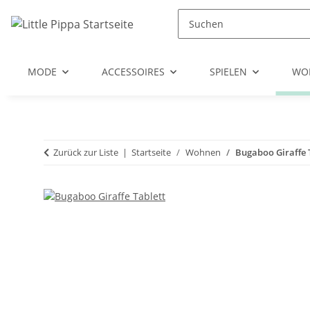
Zum Hauptinhalt springen
Zur Suche springen
Zum Menü springen
MODE
ACCESSOIRES
SPIELEN
WO
Zurück zur Liste
Startseite
Wohnen
Bugaboo Giraffe 