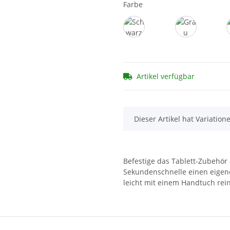
Farbe
Schwarz
Grau
Artikel verfügbar
x
Dieser Artikel hat Variation
Befestige das Tablett-Zubehör
Sekundenschnelle einen eigene
leicht mit einem Handtuch rei