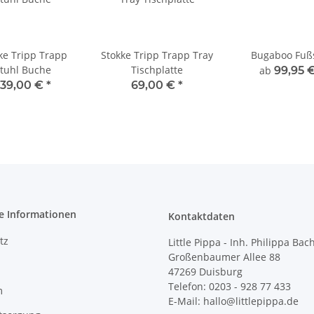
ke Tripp Trapp
Stokke Tripp Trapp Tray
Bugaboo Fuß
tuhl Buche
Tischplatte
ab
99,95 
239,00 €
*
69,00 €
*
e Informationen
Kontaktdaten
tz
Little Pippa - Inh. Philippa Bac
Großenbaumer Allee 88
47269 Duisburg
Telefon: 0203 - 928 77 433
m
E-Mail: hallo@littlepippa.de