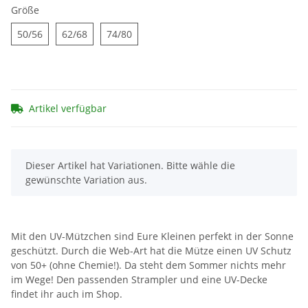
Größe
50/56
62/68
74/80
50/56
62/68
74/80
Artikel verfügbar
x
Dieser Artikel hat Variationen. Bitte wähle die
gewünschte Variation aus.
Mit den UV-Mützchen sind Eure Kleinen perfekt in der Sonne
geschützt. Durch die Web-Art hat die Mütze einen UV Schutz
von 50+ (ohne Chemie!). Da steht dem Sommer nichts mehr
im Wege! Den passenden Strampler und eine UV-Decke
findet ihr auch im Shop.