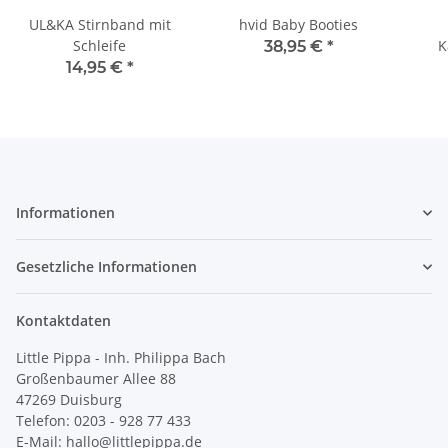
UL&KA Stirnband mit
hvid Baby Booties
Schleife
K
38,95 €
*
H
14,95 €
*
Informationen
Gesetzliche Informationen
Kontaktdaten
Little Pippa - Inh. Philippa Bach
Großenbaumer Allee 88
47269 Duisburg
Telefon: 0203 - 928 77 433
E-Mail: hallo@littlepippa.de