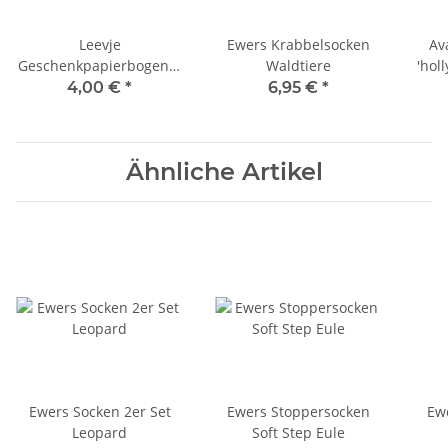
Leevje
Ewers Krabbelsocken
Av
Geschenkpapierbogen 3
Waldtiere
'hol
Stück Merry Christmas
4,00 €
*
6,95 €
*
Ähnliche Artikel
Ewers Socken 2er Set
Ewers Stoppersocken
Ewe
Leopard
Soft Step Eule