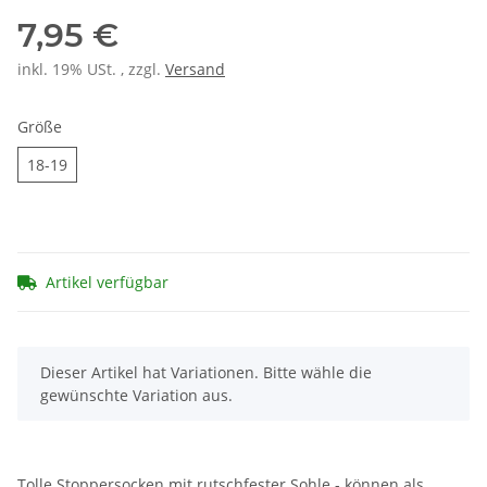
7,95 €
inkl. 19% USt. , zzgl.
Versand
Größe
18-19
18-19
Artikel verfügbar
x
Dieser Artikel hat Variationen. Bitte wähle die
gewünschte Variation aus.
Tolle Stoppersocken mit rutschfester Sohle - können als