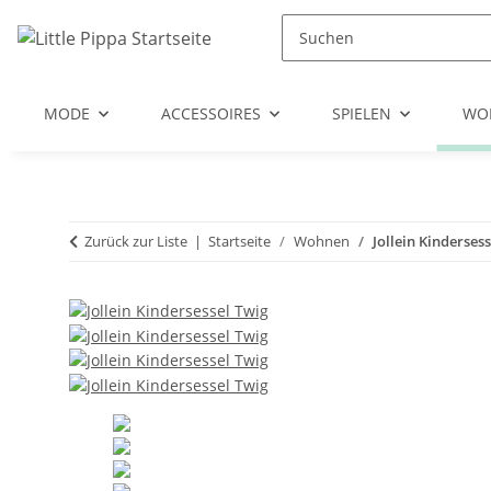
Zum Hauptinhalt springen
Zur Suche springen
Zum Menü springen
MODE
ACCESSOIRES
SPIELEN
WO
Zurück zur Liste
Startseite
Wohnen
Jollein Kinderses