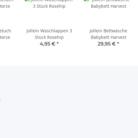
setuch
Jollein Waschlappen 3
Jollein Bettwäsche
Horse
Stück Rosehip
Babybett Harvest
4,95 €
*
29,95 €
*
h