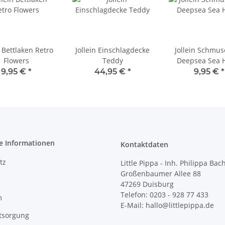
n Bettlaken Retro
Jollein Einschlagdecke
Jollein Schmu
Flowers
Teddy
Deepsea Sea 
9,95 €
*
44,95 €
*
9,95 €
*
e Informationen
Kontaktdaten
tz
Little Pippa - Inh. Philippa Bac
Großenbaumer Allee 88
47269 Duisburg
Telefon: 0203 - 928 77 433
m
E-Mail: hallo@littlepippa.de
tsorgung