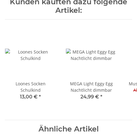
Kunden kauften dazu folgende
Artikel:
Loones Socken
MEGA Light Eggy Egg
Mus
Schulkind
Nachtlicht dimmbar
Al
13,00 €
*
24,99 €
*
Ähnliche Artikel