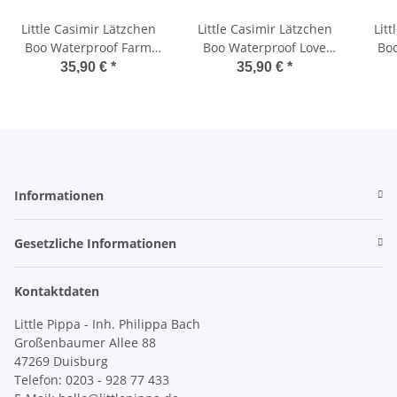
Little Casimir Lätzchen
Little Casimir Lätzchen
Litt
Boo Waterproof Farm
Boo Waterproof Love
Bo
Friends
Bugs
35,90 €
*
35,90 €
*
Informationen
Gesetzliche Informationen
Kontaktdaten
Little Pippa - Inh. Philippa Bach
Großenbaumer Allee 88
47269 Duisburg
Telefon: 0203 - 928 77 433