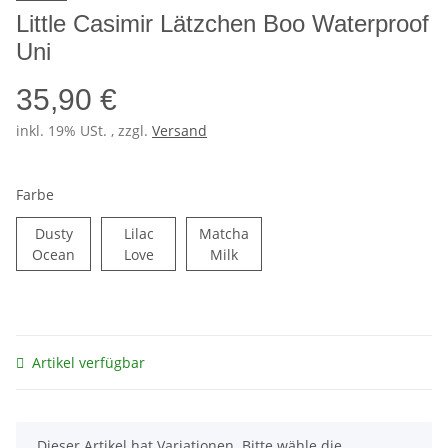
Little Casimir Lätzchen Boo Waterproof
Uni
35,90 €
inkl. 19% USt. , zzgl.
Versand
Farbe
Dusty
Lilac
Matcha
Dusty Ocean
Lilac Love
Matcha Milk
Ocean
Love
Milk
Artikel verfügbar
x
Dieser Artikel hat Variationen. Bitte wähle die