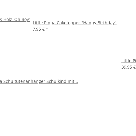
s Holz 'Oh Boy'
Little Pippa Caketopper "Happy Birthday"
7,95 €
*
Little 
39,95 