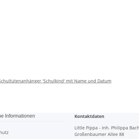
a Schultütenanhänger 'Schulkind' mit Name und Datum
he Informationen
Kontaktdaten
Little Pippa - Inh. Philippa Bac
hutz
Großenbaumer Allee 88