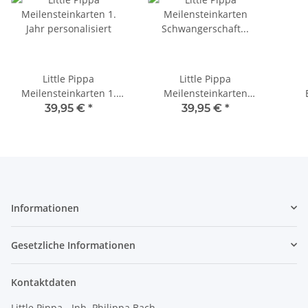
Little Pippa
Little Pippa
Meilensteinkarten 1.
Meilensteinkarten
Jahr personalisiert
Schwangerschaft
pe
39,95 €
*
39,95 €
*
personalisiert
Informationen
Gesetzliche Informationen
Kontaktdaten
Little Pippa - Inh. Philippa Bach