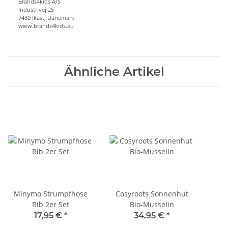
Brands4kids A/S
Industrivej 25
7430 Ikast, Dänemark
www.brands4kids.eu
Ähnliche Artikel
Minymo Strumpfhose
Cosyroots Sonnenhut
Rib 2er Set
Bio-Musselin
17,95 €
*
34,95 €
*