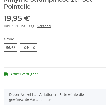
Pointelle
19,95 €
inkl. 19% USt. , zzgl.
Versand
Größe
56/62
104/110
56/62
104/110
Artikel verfügbar
x
Dieser Artikel hat Variationen. Bitte wähle die
gewünschte Variation aus.