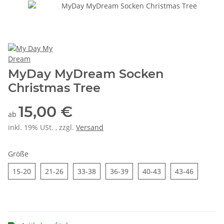
MyDay MyDream Socken
Christmas Tree
15,00 €
ab
inkl. 19% USt. , zzgl.
Versand
Größe
15-20
21-26
33-38
36-39
40-43
43-46
15-20
21-26
33-38
36-39
40-43
43-46