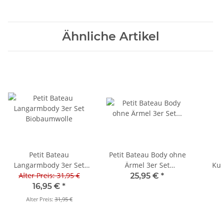
Ähnliche Artikel
Petit Bateau
Petit Bateau Body ohne
Langarmbody 3er Set
Ärmel 3er Set
Ku
Alter Preis: 31,95 €
Biobaumwolle
Lochmuster/Herzchen
St
25,95 €
*
16,95 €
*
Alter Preis:
31,95 €