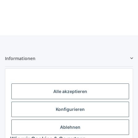
Informationen
Gesetzliche Informationen
Kontaktdaten
Alle akzeptieren
Little Pippa - Inh. Philippa Bach
Großenbaumer Allee 88
Konfigurieren
47269 Duisburg
Telefon: 0203 - 928 77 433
Ablehnen
E-Mail: hallo@littlepippa.de