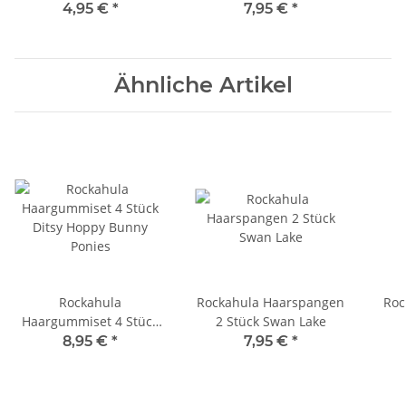
House
4,95 €
*
7,95 €
*
Ähnliche Artikel
Rockahula
Rockahula Haarspangen
Roc
Haargummiset 4 Stück
2 Stück Swan Lake
Ditsy Hoppy Bunny
8,95 €
*
7,95 €
*
Ponies