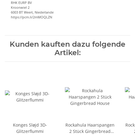
RHK EURP BV
Kroonwiel 2
6003 BT Weert, Niederlande
https://pcm.li/2mMOQLZN
Kunden kauften dazu folgende
Artikel:
Konges Sløjd 3D-
Rockahula Haarspangen
Rock
Glitzerflummi
2 Stück Gingerbread