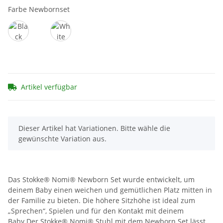
Farbe Newbornset
Black
White
Artikel verfügbar
x
Dieser Artikel hat Variationen. Bitte wähle die
gewünschte Variation aus.
Das Stokke® Nomi® Newborn Set wurde entwickelt, um
deinem Baby einen weichen und gemütlichen Platz mitten in
der Familie zu bieten. Die höhere Sitzhöhe ist ideal zum
„Sprechen“, Spielen und für den Kontakt mit deinem
Baby.Der Stokke® Nomi® Stuhl mit dem Newborn Set lässt