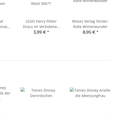
al
LEGO Harry Potter
Moses Verlag Sticker-
onas
Draco im Verbotenen
Rolle Winterwunder
hen
Wald 30677
3,99 €
*
8,95 €
*