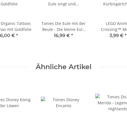
 Organic Tattoos
Tonies Die Eule mit der
LEGO Anim
mas mit Goldfolie
Beule - Die kleine Eule
Crossing™ M
singt und tanzt – Das 2.
Kürbisgärtc
6,00 €
*
16,99 €
*
3,99 €
*
Liederalbum
Ähnliche Artikel