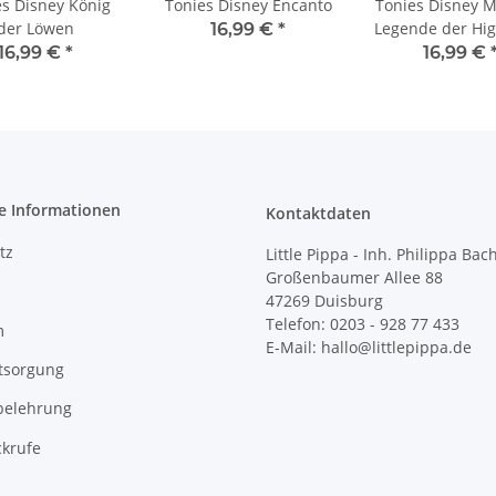
es Disney König
Tonies Disney Encanto
Tonies Disney M
der Löwen
Legende der Hi
16,99 €
*
16,99 €
*
16,99 €
e Informationen
Kontaktdaten
tz
Little Pippa - Inh. Philippa Bac
Großenbaumer Allee 88
47269 Duisburg
Telefon: 0203 - 928 77 433
m
E-Mail: hallo@littlepippa.de
tsorgung
belehrung
ckrufe