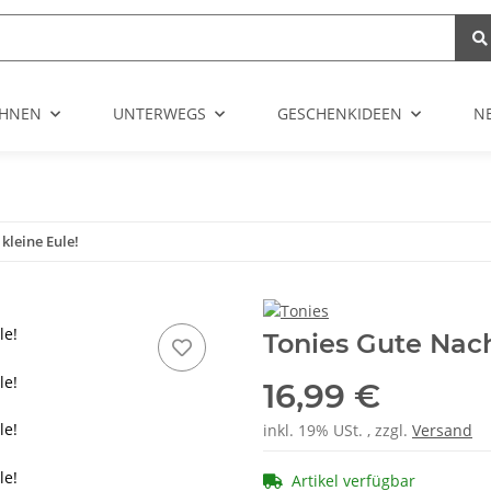
HNEN
UNTERWEGS
GESCHENKIDEEN
N
kleine Eule!
le!
Tonies Gute Nach
le!
16,99 €
le!
inkl. 19% USt. , zzgl.
Versand
le!
Artikel verfügbar