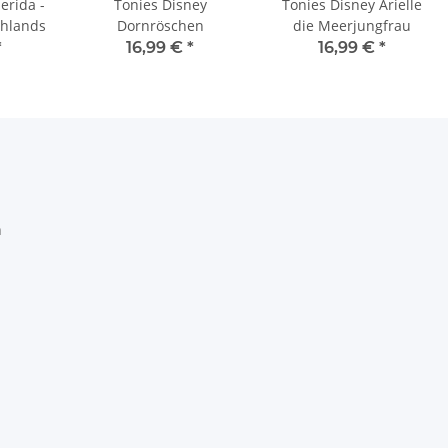
erida -
Tonies Disney
Tonies Disney Arielle
ghlands
Dornröschen
die Meerjungfrau
*
16,99 €
*
16,99 €
*
h