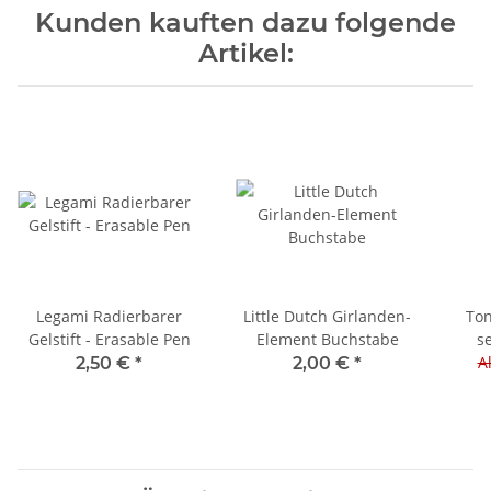
Kunden kauften dazu folgende
Artikel:
Legami Radierbarer
Little Dutch Girlanden-
Ton
Gelstift - Erasable Pen
Element Buchstabe
s
Al
2,50 €
*
2,00 €
*