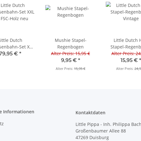
ittle Dutch
Mushie Stapel-
Little Dutch 
senbahn-Set XXL
Regenbogen
Stapel-Regen
 FSC-Holz neu
Alter Preis: 15,95 €
Alter Preis: 24
Vintage
79,95 €
*
9,95 €
*
15,95 €
Alter Preis:
15,95 €
Alter Preis:
24,9
e Informationen
Kontaktdaten
tz
Little Pippa - Inh. Philippa Bac
Großenbaumer Allee 88
47269 Duisburg