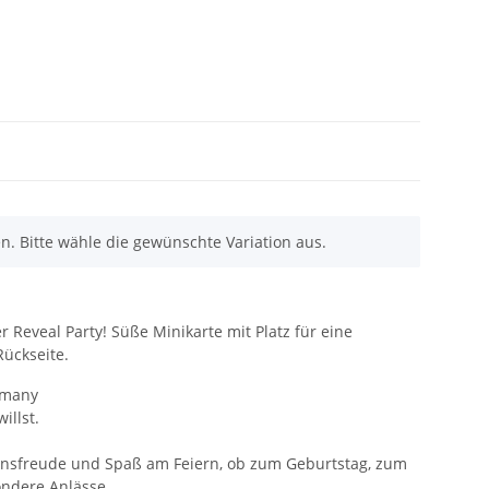
l
en. Bitte wähle die gewünschte Variation aus.
r Reveal Party! Süße Minikarte mit Platz für eine
Rückseite.
rmany
illst.
nsfreude und Spaß am Feiern, ob zum Geburtstag, zum
ondere Anlässe.