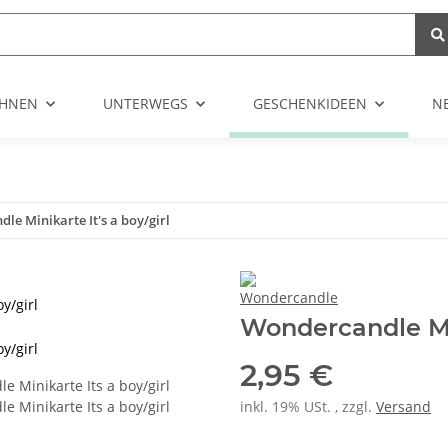
HNEN
UNTERWEGS
GESCHENKIDEEN
N
le Minikarte It's a boy/girl
y/girl
Wondercandle Min
y/girl
2,95 €
inkl. 19% USt. , zzgl.
Versand