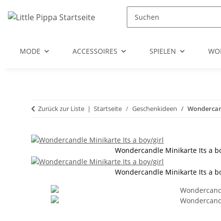
Zum Hauptinhalt springen
Zur Suche springen
Zum Menü springen
MODE
ACCESSOIRES
SPIELEN
WO
Zurück zur Liste
Startseite
Geschenkideen
Wondercand
Wondercandle Minikarte Its a bo
Wondercandle Minikarte Its a bo