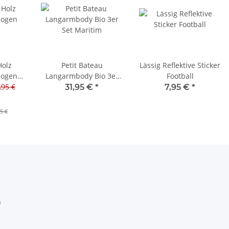
Holz
Petit Bateau
Lässig Reflektive Sticker
bogen
Langarmbody Bio 3er
Football
,95 €
Set Maritim
31,95 €
*
7,95 €
*
*
5 €
h