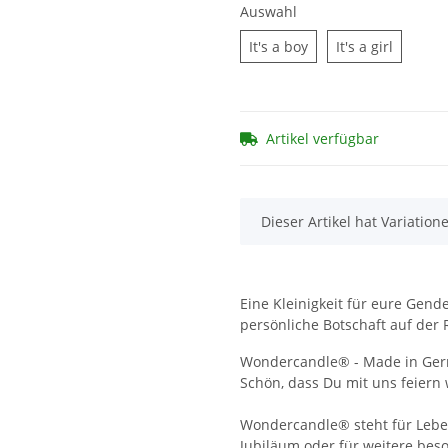
Auswahl
It's a boy
It's a gir
It's a boy
It's a girl
Artikel verfügbar
x
Dieser Artikel hat Variation
Eine Kleinigkeit für eure Gende
persönliche Botschaft auf der 
Wondercandle® - Made in Ge
Schön, dass Du mit uns feiern w
Wondercandle® steht für Lebe
Jubiläum oder für weitere bes