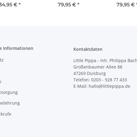
34,95 €
*
79,95 €
*
79,95 €
e Informationen
Kontaktdaten
tz
Little Pippa - Inh. Philippa Bac
Großenbaumer Allee 88
47269 Duisburg
Telefon: 0203 - 928 77 433
m
E-Mail: hallo@littlepippa.de
tsorgung
belehrung
ckrufe