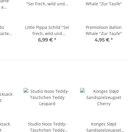
do
Little Pippa Schild "Sei
Premioloon Ballon
arte
frech, wild und
Whale "Zur Taufe"
r a
wunderbar"
6,99 €
*
4,95 €
*
s" mit
g
ksack
Studio Noos Teddy-
Konges Sløjd
t
Täschchen Teddy
Sandspielzeugset