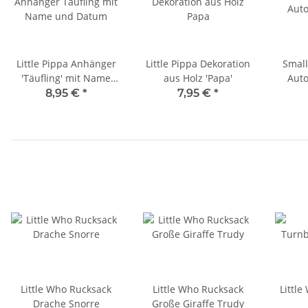
Little Pippa Anhänger
Little Pippa Dekoration
Small
'Täufling' mit Name
aus Holz 'Papa'
Aut
und Datum
8,95 €
*
7,95 €
*
Little Who Rucksack
Little Who Rucksack
Littl
Drache Snorre
Große Giraffe Trudy