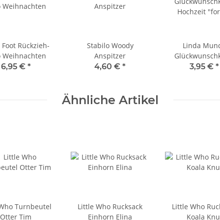
 Foot Rückzieh-
Stabilo Woody
Linda Mun
o Weihnachten
Anspitzer
Glückwunschk
Hochzeit "fo
6,95 €
*
4,60 €
*
3,95 €
*
thousand year
Umschla
Ähnliche Artikel
e Who Turnbeutel
Little Who Rucksack
Little Who Ruc
Otter Tim
Einhorn Elina
Koala Knu