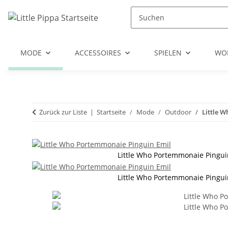
Zum Hauptinhalt springen
Zur Suche springen
Zum Menü springen
MODE
ACCESSOIRES
SPIELEN
WO
Zurück zur Liste
Startseite
Mode
Outdoor
Little 
Little Who Portemmonaie Pingui
Little Who Portemmonaie Pingui