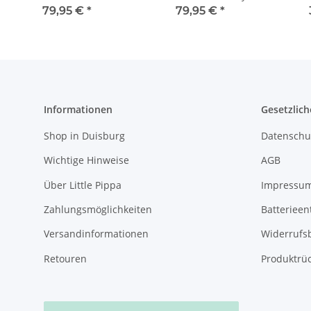
79,95 €
*
79,95 €
*
Informationen
Gesetzlich
Shop in Duisburg
Datenschu
Wichtige Hinweise
AGB
Über Little Pippa
Impressu
Zahlungsmöglichkeiten
Batterieen
Versandinformationen
Widerrufs
Retouren
Produktrü