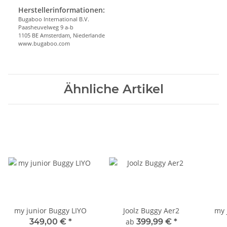
Herstellerinformationen:
Bugaboo International B.V.
Paasheuvelweg 9 a-b
1105 BE Amsterdam, Niederlande
www.bugaboo.com
Ähnliche Artikel
my junior Buggy LIYO
Joolz Buggy Aer2
my 
349,00 €
*
ab
399,99 €
*