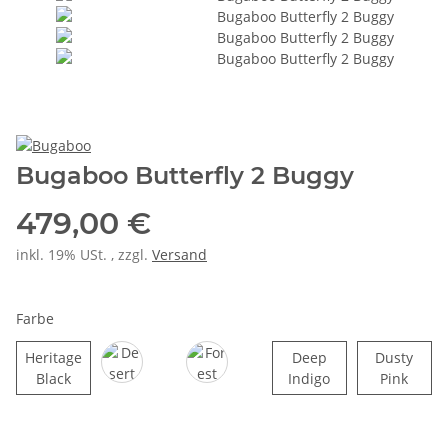
Bugaboo Butterfly 2 Buggy
479,00 €
inkl. 19% USt. , zzgl.
Versand
Farbe
Heritage
Deep
Dusty
Heritage Black
Deep Indigo
Dusty
Black
Indigo
Pink
Desert Taupe
Forest Green