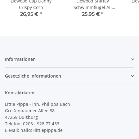
Liewood Cap Danny
Liewood Shirley
Lie
Crispy Corn
Schwimmflügel All
Together
26,95 €
*
25,95 €
*
Informationen
Gesetzliche Informationen
Kontaktdaten
Little Pippa - Inh. Philippa Bach
Großenbaumer Allee 88
47269 Duisburg
Telefon: 0203 - 928 77 433
E-Mail: hallo@littlepippa.de