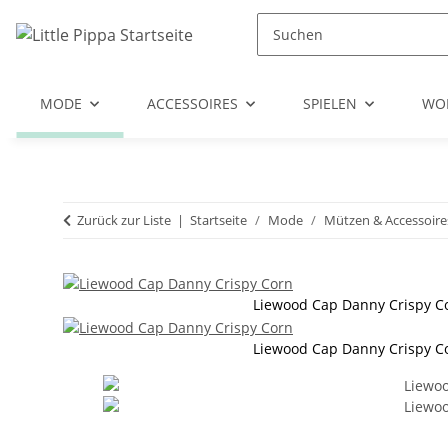
Zum Hauptinhalt springen
Zur Suche springen
Zum Menü springen
MODE
ACCESSOIRES
SPIELEN
WO
Zurück zur Liste
Startseite
Mode
Mützen & Accessoire
Liewood Cap Danny Crispy C
Liewood Cap Danny Crispy C