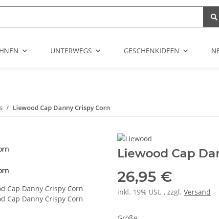
HNEN
UNTERWEGS
GESCHENKIDEEN
N
s
Liewood Cap Danny Crispy Corn
orn
Liewood Cap Dan
orn
26,95 €
inkl. 19% USt. , zzgl.
Versand
Größe