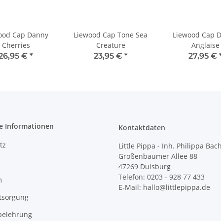
ood Cap Danny
Liewood Cap Tone Sea
Liewood Cap 
Cherries
Creature
Anglaise
26,95 €
*
23,95 €
*
27,95 €
e Informationen
Kontaktdaten
tz
Little Pippa - Inh. Philippa Bac
Großenbaumer Allee 88
47269 Duisburg
Telefon: 0203 - 928 77 433
m
E-Mail: hallo@littlepippa.de
tsorgung
belehrung