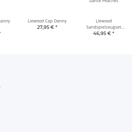
Danny
Liewood Cap Danny
Liewood
Sandspielzeugset
27,95 €
*
Dante Peaches
*
46,95 €
*
h