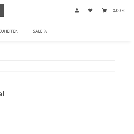
0,00 €
EUHEITEN
SALE %
al