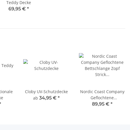
Teddy Decke
69,95 €
*
tionale
Cloby UV-Schutzdecke
Nordic Coast Company
ke
Geflochtene
ab
34,95 €
*
Bettschlange Zopf
*
89,95 €
*
Strick XL 300cm