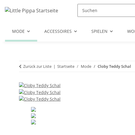
Zum Hauptinhalt springen
Zur Suche springen
Zum Menü springen
MODE
ACCESSOIRES
SPIELEN
WO
Zurück zur Liste
Startseite
Mode
Cloby Teddy Schal