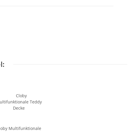
l:
loby Multifunktionale