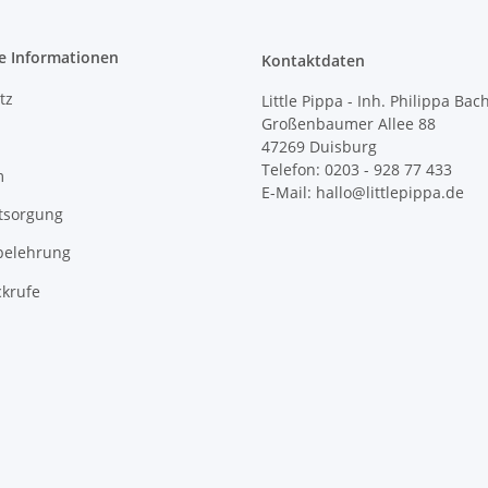
e Informationen
Kontaktdaten
tz
Little Pippa - Inh. Philippa Bac
Großenbaumer Allee 88
47269 Duisburg
Telefon: 0203 - 928 77 433
m
E-Mail: hallo@littlepippa.de
tsorgung
belehrung
ckrufe