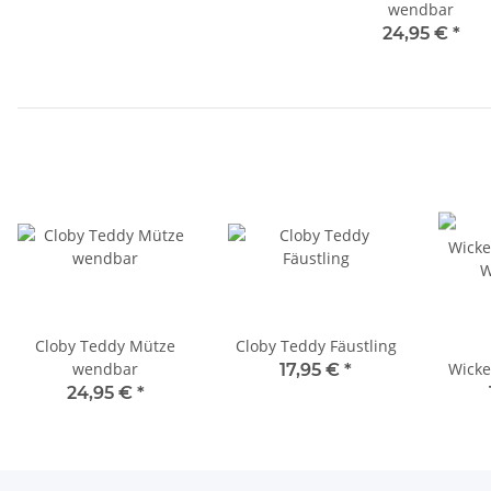
wendbar
24,95 €
*
Cloby Teddy Mütze
Cloby Teddy Fäustling
wendbar
Wicke
17,95 €
*
W
24,95 €
*