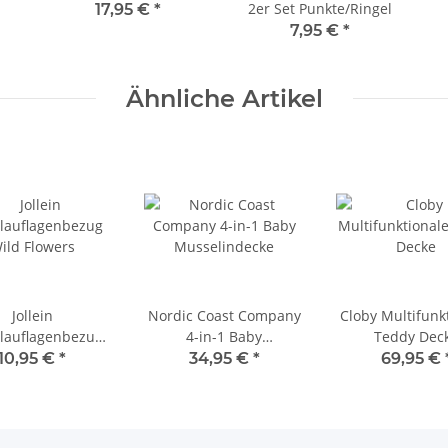
2er Set Punkte/Ringel
17,95 €
*
7,95 €
*
Ähnliche Artikel
Jollein
Nordic Coast Company
Cloby Multifunk
lauflagenbezug
4-in-1 Baby
Teddy Dec
ild Flowers
Musselindecke
10,95 €
*
34,95 €
*
69,95 €