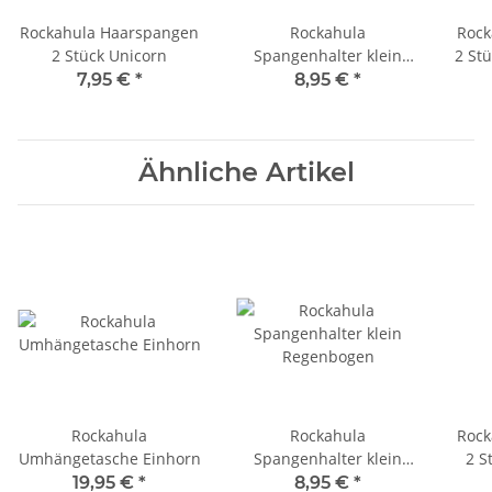
Rockahula Haarspangen
Rockahula
Rock
2 Stück Unicorn
Spangenhalter klein
2 St
Regenbogen
7,95 €
*
8,95 €
*
Ähnliche Artikel
Rockahula
Rockahula
Rock
Umhängetasche Einhorn
Spangenhalter klein
2 S
Regenbogen
19,95 €
*
8,95 €
*