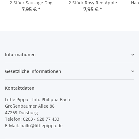
2 Stück Sausage Dog
2 Stück Rosy Red Apple
Haa
Clip
7,95 €
*
7,95 €
*
Informationen
Gesetzliche Informationen
Kontaktdaten
Little Pippa - Inh. Philippa Bach
Großenbaumer Allee 88
47269 Duisburg
Telefon: 0203 - 928 77 433
E-Mail: hallo@littlepippa.de