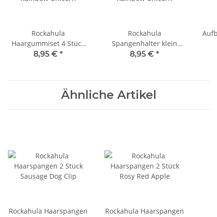
Rockahula
Rockahula
Aufb
Haargummiset 4 Stück
Spangenhalter klein
Rainbow Unicorn
Rainbow Unicorn
8,95 €
*
8,95 €
*
Ähnliche Artikel
Rockahula Haarspangen
Rockahula Haarspangen