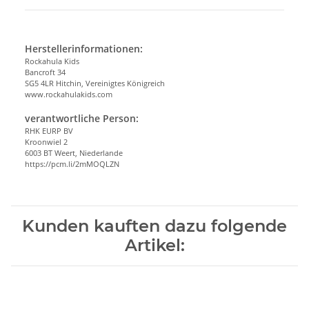
Herstellerinformationen:
Rockahula Kids
Bancroft 34
SG5 4LR Hitchin, Vereinigtes Königreich
www.rockahulakids.com
verantwortliche Person:
RHK EURP BV
Kroonwiel 2
6003 BT Weert, Niederlande
https://pcm.li/2mMOQLZN
Kunden kauften dazu folgende
Artikel: