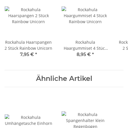
Rockahula Haarspangen
Rockahula
Rock
2 Stück Rainbow Unicorn
Haargummiset 4 Stück
2 
Rainbow Unicorn
7,95 €
*
8,95 €
*
Ähnliche Artikel