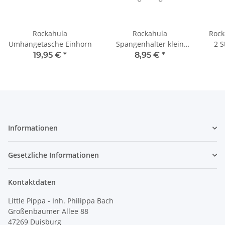
Rockahula
Rockahula
Rock
Umhängetasche Einhorn
Spangenhalter klein
2 S
Regenbogen
19,95 €
*
8,95 €
*
Informationen
Gesetzliche Informationen
Kontaktdaten
Little Pippa - Inh. Philippa Bach
Großenbaumer Allee 88
47269 Duisburg