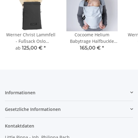
Werner Christ Lammfell
Cocoome Helium
Wern
- Fußsack Oslo
Babytrage Halfbuckle
Babywanne
Wrapconversion
ab
125,00 €
*
165,00 €
*
Informationen
Gesetzliche Informationen
Kontaktdaten
Little Pippa - Inh. Philippa Bach