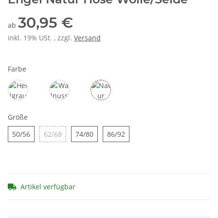
30,95 €
ab
inkl. 19% USt. , zzgl.
Versand
Farbe
Hellgrau
Walnuss
Natur
Größe
50/56
62/68
74/80
86/92
50/56
62/68
74/80
86/92
Artikel verfügbar