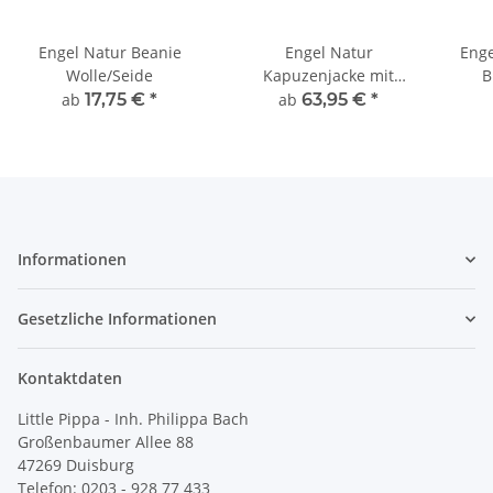
Engel Natur Beanie
Engel Natur
Enge
Wolle/Seide
Kapuzenjacke mit
B
Holzknöpfen Bio-
ab
17,75 €
*
ab
63,95 €
*
Wollfleece
Informationen
Gesetzliche Informationen
Kontaktdaten
Little Pippa - Inh. Philippa Bach
Großenbaumer Allee 88
47269 Duisburg
Telefon: 0203 - 928 77 433