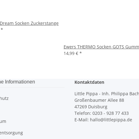
Dream Socken Zuckerstange
€
*
Ewers THERMO Socken GOTS Gummis
14,99 €
*
he Informationen
Kontaktdaten
Little Pippa - Inh. Philippa Bac
hutz
Großenbaumer Allee 88
47269 Duisburg
Telefon: 0203 - 928 77 433
E-Mail: hallo@littlepippa.de
sum
eentsorgung