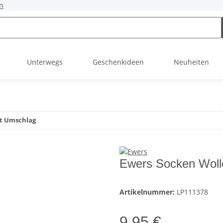
n
Unterwegs
Geschenkideen
Neuheiten
it Umschlag
Ewers Socken Woll
Artikelnummer:
LP111378
9,95 €