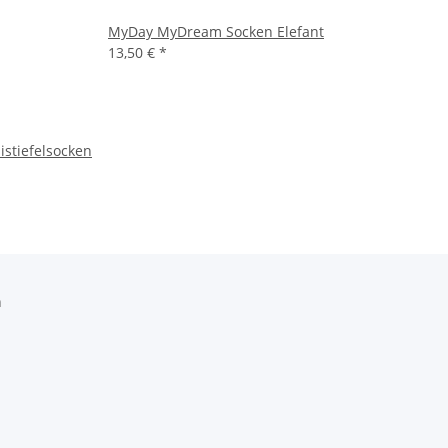
MyDay MyDream Socken Elefant
13,50 €
*
tiefelsocken
h