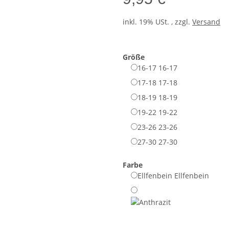
inkl. 19% USt. , zzgl.
Versand
Größe
16-17
16-17
17-18
17-18
18-19
18-19
19-22
19-22
23-26
23-26
27-30
27-30
Farbe
Ellfenbein
Ellfenbein