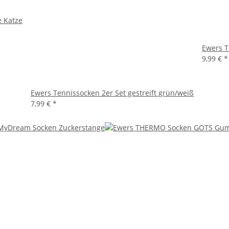
 Katze
Ewers T
9,99 €
*
Ewers Tennissocken 2er Set gestreift grün/weiß
7,99 €
*