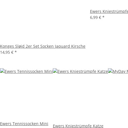
Ewers Kniestrümpfe
6,99 €
*
Konges Sløjd 2er Set Socken Jaquard Kirsche
14,95 €
*
Ewers Tennissocken Mini
Ewers Kniestrümpfe Katze