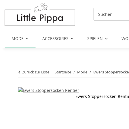
Zum Hauptinhalt springen
Zur Suche springen
Zum Menü springen
MODE
ACCESSOIRES
SPIELEN
WO
Zurück zur Liste
Startseite
Mode
Ewers Stoppersocke
Ewers Stoppersocken Renti