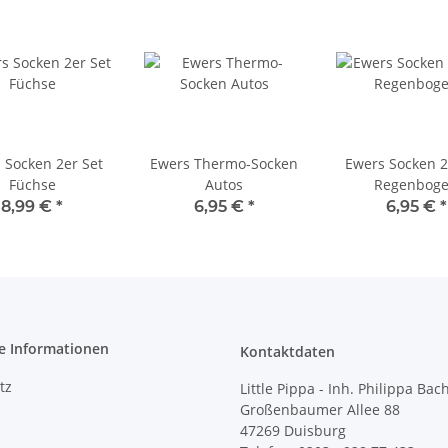
 Socken 2er Set
Ewers Thermo-Socken
Ewers Socken 2
Füchse
Autos
Regenbog
8,99 €
*
6,95 €
*
6,95 €
*
e Informationen
Kontaktdaten
tz
Little Pippa - Inh. Philippa Bac
Großenbaumer Allee 88
47269 Duisburg