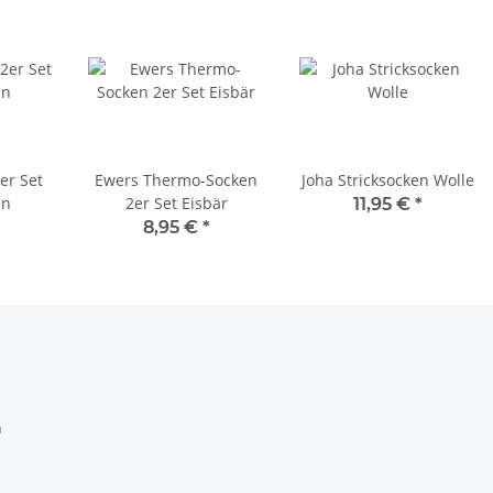
er Set
Ewers Thermo-Socken
Joha Stricksocken Wolle
en
2er Set Eisbär
11,95 €
*
8,95 €
*
h