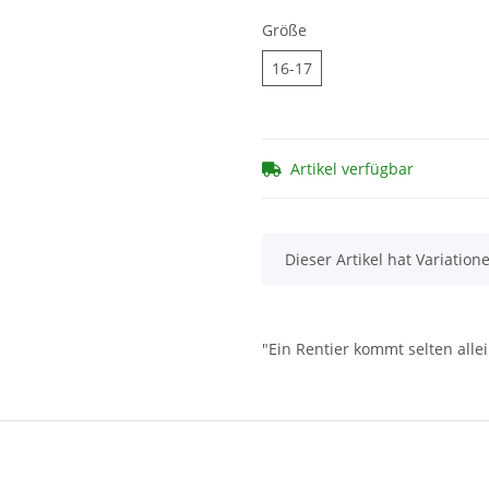
Größe
16-17
16-17
Artikel verfügbar
x
Dieser Artikel hat Variation
"Ein Rentier kommt selten allein