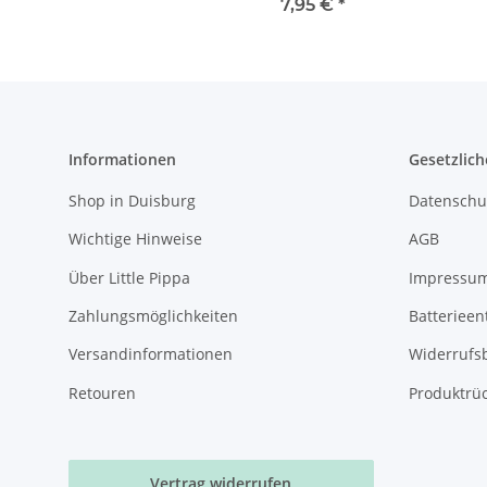
Cowgirl Boots
7,95 €
*
Informationen
Gesetzlich
Shop in Duisburg
Datenschu
Wichtige Hinweise
AGB
Über Little Pippa
Impressu
Zahlungsmöglichkeiten
Batterieen
Versandinformationen
Widerrufs
Retouren
Produktrü
Vertrag widerrufen