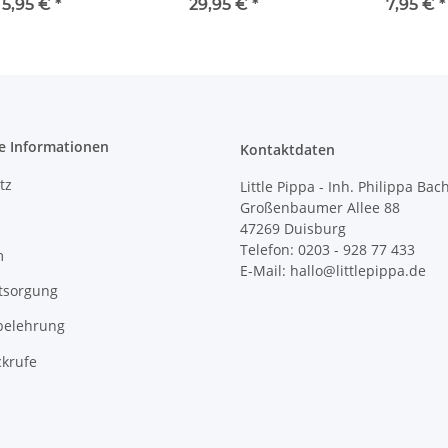
Alfie
Gingerbread 
5,95 €
*
29,95 €
*
7,95 €
*
e Informationen
Kontaktdaten
tz
Little Pippa - Inh. Philippa Bac
Großenbaumer Allee 88
47269 Duisburg
Telefon: 0203 - 928 77 433
m
E-Mail: hallo@littlepippa.de
tsorgung
belehrung
ckrufe