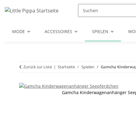
Zum Hauptinhalt springen
Zur Suche springen
Zum Menü springen
MODE
ACCESSOIRES
SPIELEN
WO
Zurück zur Liste
Startseite
Spielen
Gamcha Kinderwa
Gamcha Kinderwagenanhänger See