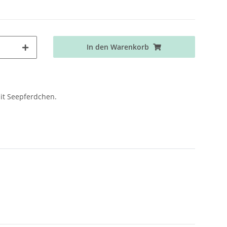
In den Warenkorb
t Seepferdchen.