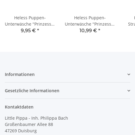
Heless Puppen-
Heless Puppen-
Unterwäsche ''Prinzessin
Unterwäsche ''Prinzessin
Str
Emily'', Gr. 28-35 cm
Emily'', Gr. 35-45 cm
Em
9,95 €
*
10,99 €
*
Informationen
Gesetzliche Informationen
Kontaktdaten
Little Pippa - Inh. Philippa Bach
Großenbaumer Allee 88
47269 Duisburg