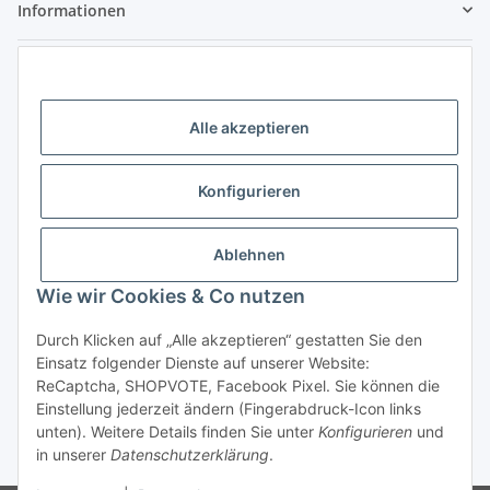
Informationen
Gesetzliche Informationen
Kontaktdaten
Alle akzeptieren
Little Pippa - Inh. Philippa Bach
Großenbaumer Allee 88
Konfigurieren
47269 Duisburg
Telefon: 0203 - 928 77 433
Ablehnen
E-Mail: hallo@littlepippa.de
Wie wir Cookies & Co nutzen
Vertrag widerrufen
Durch Klicken auf „Alle akzeptieren“ gestatten Sie den
Einsatz folgender Dienste auf unserer Website:
ReCaptcha, SHOPVOTE, Facebook Pixel. Sie können die
Einstellung jederzeit ändern (Fingerabdruck-Icon links
unten). Weitere Details finden Sie unter
Konfigurieren
und
in unserer
Datenschutzerklärung
.
* Alle Preise inkl. gesetzlicher USt., zzgl.
Versand