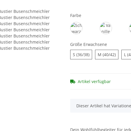
Farbe
Schwarz
Vanille
Größe Erwachsene
S (36/38)
M (40/4
S (36/38)
M (40/42)
L (
Artikel verfügbar
x
Dieser Artikel hat Variation
Dein Wohlfühlbegleiter für je