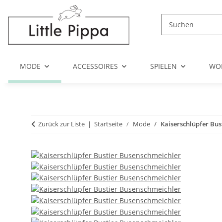
Zum Hauptinhalt springen
Zur Suche springen
Zum Menü springen
MODE
ACCESSOIRES
SPIELEN
WO
Zurück zur Liste
Startseite
Mode
Kaiserschlüpfer Bus