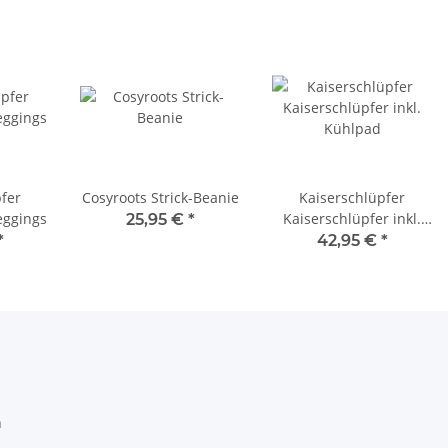
fer
Cosyroots Strick-Beanie
Kaiserschlüpfer
eggings
Kaiserschlüpfer inkl.
25,95 €
*
Kühlpad
*
42,95 €
*
h