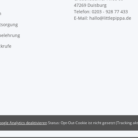
47269 Duisburg
Telefon: 0203 - 928 77 433
m
E-Mail: hallo@littlepippa.de
tsorgung
belehrung
ckrufe
ogle Analytics deaktivieren
Status: Opt-Out-Cookie ist nicht gesetzt (Tracking akt