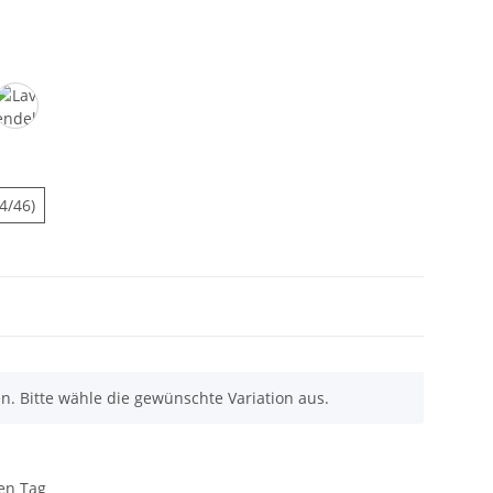
Lavendel
2)
L (44/46)
44/46)
en. Bitte wähle die gewünschte Variation aus.
den Tag