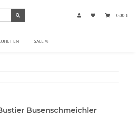
0,00 €
EUHEITEN
SALE %
 Bustier Busenschmeichler