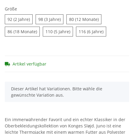
Größe
92 (2 Jahre)
98 (3 Jahre)
80 (12 Monate)
92 (2 Jahre)
98 (3 Jahre)
80 (12 Monate)
86 (18 Monate)
110 (5 Jahre)
116 (6 Jahre)
86 (18 Monate)
110 (5 Jahre)
116 (6 Jahre)
Artikel verfügbar
x
Dieser Artikel hat Variationen. Bitte wähle die
gewünschte Variation aus.
Ein immerwährender Favorit und ein echter Klassiker in der
Oberbekleidungskollektion von Konges Sløjd. Juno ist eine
leichte Thermojacke mit einem warmen Futter aus Polyester