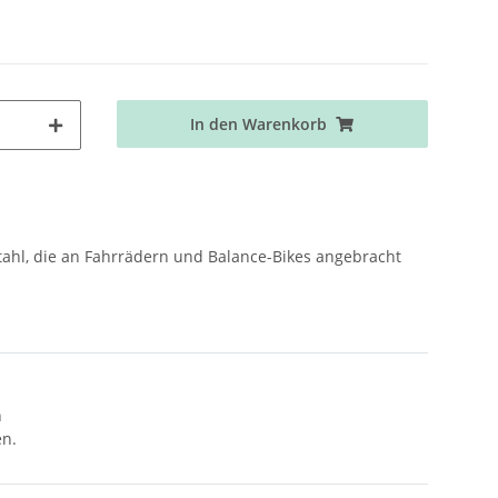
In den Warenkorb
Stahl, die an Fahrrädern und Balance-Bikes angebracht
n
en.