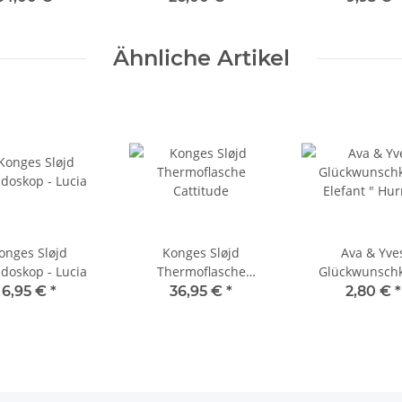
Ähnliche Artikel
onges Sløjd
Konges Sløjd
Ava & Yve
idoskop - Lucia
Thermoflasche
Glückwunschk
Cattitude
Elefant " Hu
6,95 €
*
36,95 €
*
2,80 €
*
Zwillinge