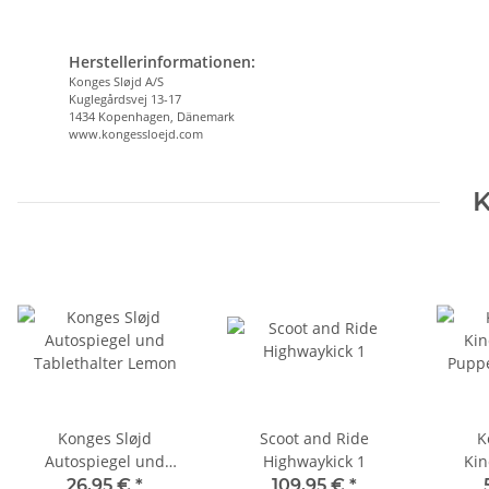
Herstellerinformationen:
Konges Sløjd A/S
Kuglegårdsvej 13-17
1434 Kopenhagen, Dänemark
www.kongessloejd.com
K
Konges Sløjd
Scoot and Ride
K
Autospiegel und
Highwaykick 1
Kin
Tablethalter Lemon
Puppe
26,95 €
*
109,95 €
*