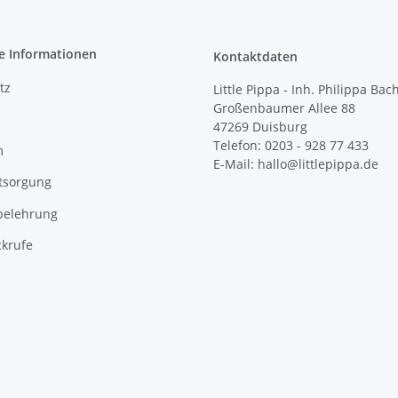
e Informationen
Kontaktdaten
tz
Little Pippa - Inh. Philippa Bac
Großenbaumer Allee 88
47269 Duisburg
Telefon: 0203 - 928 77 433
m
E-Mail: hallo@littlepippa.de
tsorgung
belehrung
ckrufe