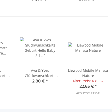
s
Ava & Yves
Liewood Mobile Melissa
arte
Glückwunschkarte
Nature
rra
Geburt 'Hello Baby'
Alter Preis: 43,95 €
2,80 €
*
"
Schaf
22,65 €
*
Alter Preis:
43,95 €