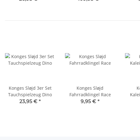
Konges Sløjd 3er Set
Konges Sløjd
K
Tauchspielzeug Dino
Fahrradklingel Race
Kale
23,95 €
*
9,95 €
*