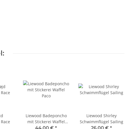
l:
jd
Liewood Badeponcho
Liewood Shirley
 Race
mit Stickerei Waffel
Schwimmflügel Sailing
Paco
44,00 €
*
26,00 €
*