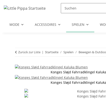
Zum Hauptinhalt springen
Zur Suche springen
Zum Menü springen
MODE
ACCESSOIRES
SPIELEN
WO
Zurück zur Liste
Startseite
Spielen
Bewegen & Outdoo
Konges Sløjd Fahrradklingel Kalu
Konges Sløjd Fahrradklingel Kalu