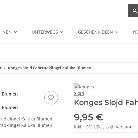
HNEN
UNTERWEGS
GESCHENKIDEEN
N
r
Konges Sløjd Fahrradklingel Kaluka Blumen
ka Blumen
Konges Sløjd Fa
ka Blumen
9,95 €
inkl. 19% USt. , zzgl.
Versand