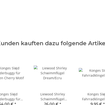
unden kauften dazu folgende Artike
onges Sløjd
Liewood Shirley
Konges Slø
derbuggy für
Schwimmflügel
Fahrradklingel
n Cherry Motif
Dream/Ecru
54,00 €
*
26,00 €
*
9,95 €
*