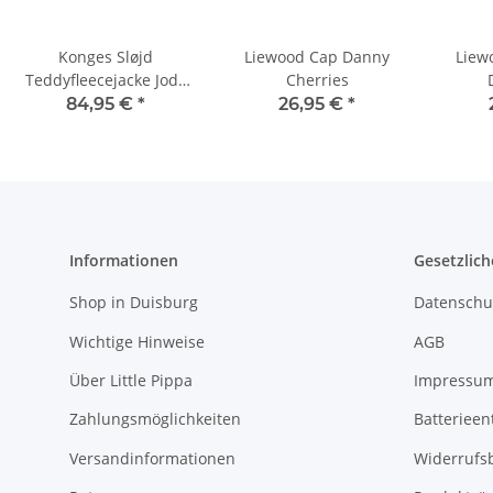
Konges Sløjd
Liewood Cap Danny
Liew
Teddyfleecejacke Jody
Cherries
Ma Grande Cerise
84,95 €
*
26,95 €
*
Informationen
Gesetzlich
Shop in Duisburg
Datenschu
Wichtige Hinweise
AGB
Über Little Pippa
Impressu
Zahlungsmöglichkeiten
Batterieen
Versandinformationen
Widerrufs