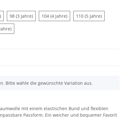
92 (2 Jahre)
98 (3 Jahre)
104 (4 Jahre)
110 (5 Jahre)
)
98 (3 Jahre)
104 (4 Jahre)
110 (5 Jahre)
122/128 (7-8 Jahre)
Jahre)
en. Bitte wähle die gewünschte Variation aus.
aumwolle mit einem elastischen Bund und flexiblen
anpassbare Passform. Ein weicher und bequemer Favorit