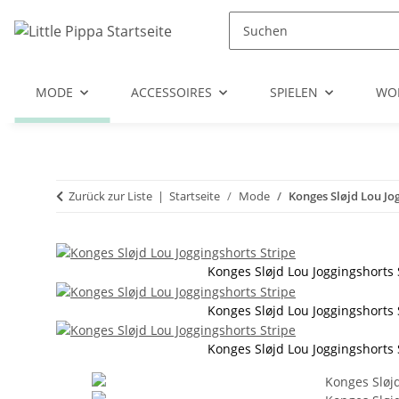
Zum Hauptinhalt springen
Zur Suche springen
Zum Menü springen
MODE
ACCESSOIRES
SPIELEN
WO
Zurück zur Liste
Startseite
Mode
Konges Sløjd Lou Jo
Konges Sløjd Lou Joggingshorts 
Konges Sløjd Lou Joggingshorts 
Konges Sløjd Lou Joggingshorts 