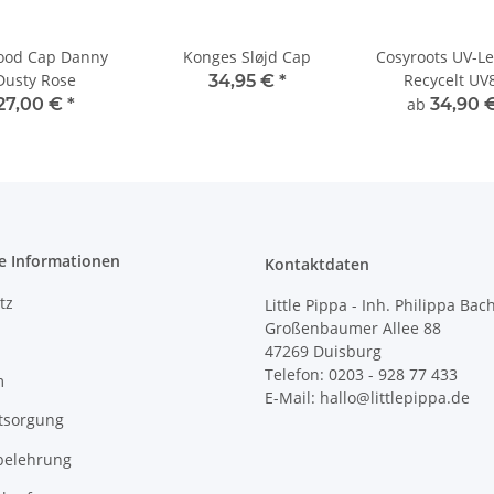
ood Cap Danny
Konges Sløjd Cap
Cosyroots UV-L
Dusty Rose
Recycelt UV
34,95 €
*
27,00 €
*
ab
34,90 
e Informationen
Kontaktdaten
tz
Little Pippa - Inh. Philippa Bac
Großenbaumer Allee 88
47269 Duisburg
Telefon: 0203 - 928 77 433
m
E-Mail: hallo@littlepippa.de
tsorgung
belehrung