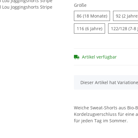
Größe
86 (18 Monate)
86 (18 Monate)
92 (2 Jahre
116 (6 Jahre)
116 (6 Jahre)
122/128 (7-8 
Artikel verfügbar
x
Dieser Artikel hat Variation
Weiche Sweat-Shorts aus Bio-B
Kordelzugverschluss für eine 
für jeden Tag im Sommer.