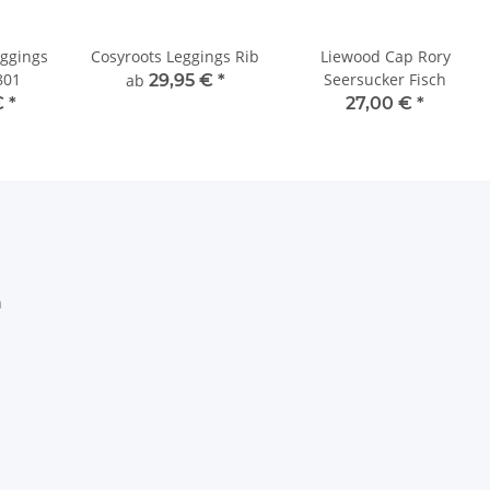
eggings
Cosyroots Leggings Rib
Liewood Cap Rory
801
Seersucker Fisch
ab
29,95 €
*
€
*
27,00 €
*
h