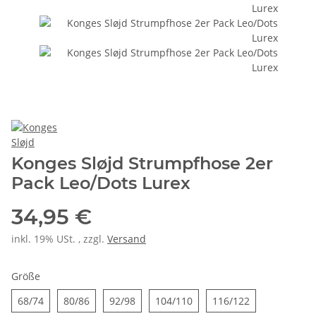
Konges Sløjd Strumpfhose 2er
Pack Leo/Dots Lurex
34,95 €
inkl. 19% USt. , zzgl.
Versand
Größe
68/74
80/86
92/98
104/110
116/122
68/74
80/86
92/98
104/110
116/122