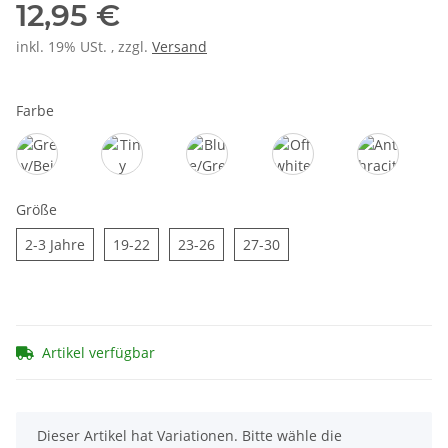
12,95 €
inkl. 19% USt. , zzgl.
Versand
Farbe
Grey/Beige
Tiny Farmer/Blue
Blue/Grey
Offwhite/Powder Pink
Anthracite
Größe
2-3 Jahre
19-22
23-26
27-30
2-3 Jahre
19-22
23-26
27-30
Artikel verfügbar
x
Dieser Artikel hat Variationen. Bitte wähle die