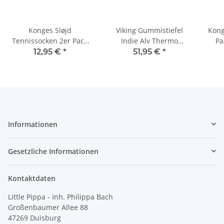
Konges Sløjd
Viking Gummistiefel
Kong
Tennissocken 2er Pack
Indie Alv Thermo
Pa
Pearl Blue
gefüttert
12,95 €
*
51,95 €
*
Naturkautschuk
Informationen
Gesetzliche Informationen
Kontaktdaten
Little Pippa - Inh. Philippa Bach
Großenbaumer Allee 88
47269 Duisburg