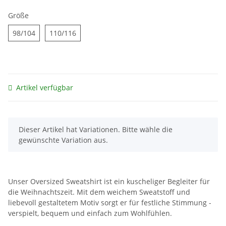
Größe
98/104
110/116
98/104
110/116
Artikel verfügbar
x
Dieser Artikel hat Variationen. Bitte wähle die
gewünschte Variation aus.
Unser Oversized Sweatshirt ist ein kuscheliger Begleiter für
die Weihnachtszeit. Mit dem weichem Sweatstoff und
liebevoll gestaltetem Motiv sorgt er für festliche Stimmung -
verspielt, bequem und einfach zum Wohlfühlen.