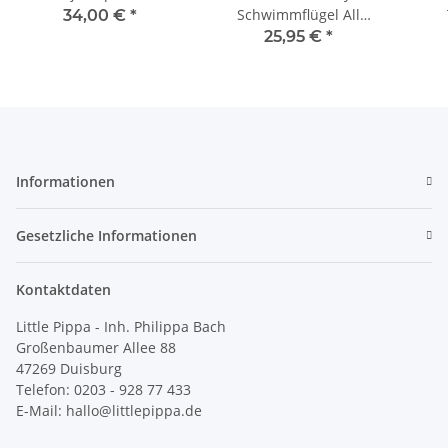
Schwimmflügel All
34,00 €
*
Together
25,95 €
*
Informationen
Gesetzliche Informationen
Kontaktdaten
Little Pippa - Inh. Philippa Bach
Großenbaumer Allee 88
47269 Duisburg
Telefon: 0203 - 928 77 433
E-Mail: hallo@littlepippa.de