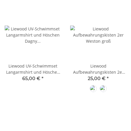
Liewood UV-Schwimmset
Liewood
Langarmshirt und Höschen
Aufbewahrungskisten 2er
Dagny Stripe
Weston groß
65,00 €
*
25,00 €
*
Apple Blossom
Beach Blue